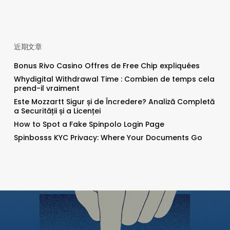
近期文章
Bonus Rivo Casino Offres de Free Chip expliquées
Whydigital Withdrawal Time : Combien de temps cela
prend-il vraiment
Este Mozzartt Sigur și de Încredere? Analiză Completă
a Securității și a Licenței
How to Spot a Fake Spinpolo Login Page
Spinbosss KYC Privacy: Where Your Documents Go