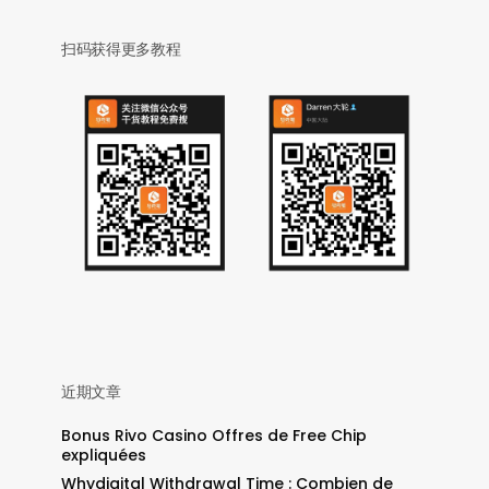
扫码获得更多教程
近期文章
Bonus Rivo Casino Offres de Free Chip
expliquées
Whydigital Withdrawal Time : Combien de