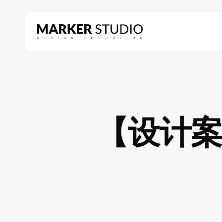
Skip
to
main
content
Hit enter to search or ESC to close
【设计