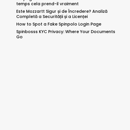
temps cela prend-il vraiment
Este Mozzartt Sigur și de Încredere? Analiză
Completă a Securității și a Licenței
How to Spot a Fake Spinpolo Login Page
Spinbosss KYC Privacy: Where Your Documents
Go