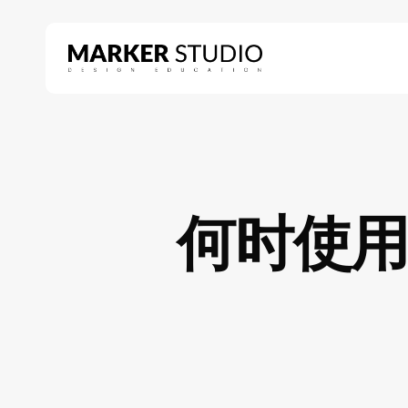
Skip
to
main
content
Hit enter to search or ESC to close
何时使