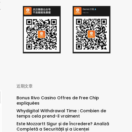
不
方
近期文章
Bonus Rivo Casino Offres de Free Chip
expliquées
Whydigital Withdrawal Time : Combien de
temps cela prend-il vraiment
Este Mozzartt Sigur și de Încredere? Analiză
Completă a Securității și a Licenței