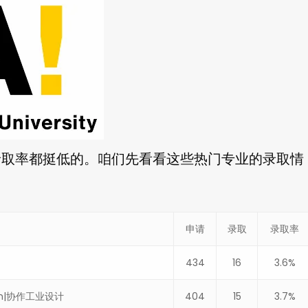
录取率都挺低的。咱们先看看这些热门专业的录取情
申请
录取
录取率
434
16
3.6%
esign|协作工业设计
404
15
3.7%