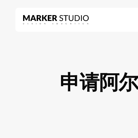
Skip
to
main
content
Hit enter to search or ESC to close
申请阿