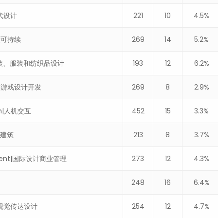
当代设计
221
10
4.5%
|创意可持续
269
14
5.2%
sign|时装、服装和纺织品设计
193
12
6.2%
ent|游戏设计开发
269
8
2.9%
ion|人机交互
452
15
3.3%
室内建筑
213
8
3.7%
nagement|国际设计商业管理
273
12
4.3%
248
16
6.4%
gn|视觉传达设计
254
12
4.7%