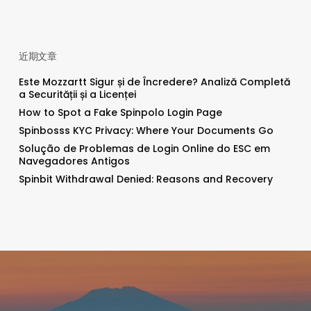
近期文章
Este Mozzartt Sigur și de Încredere? Analiză Completă
a Securității și a Licenței
How to Spot a Fake Spinpolo Login Page
Spinbosss KYC Privacy: Where Your Documents Go
Solução de Problemas de Login Online do ESC em
Navegadores Antigos
Spinbit Withdrawal Denied: Reasons and Recovery