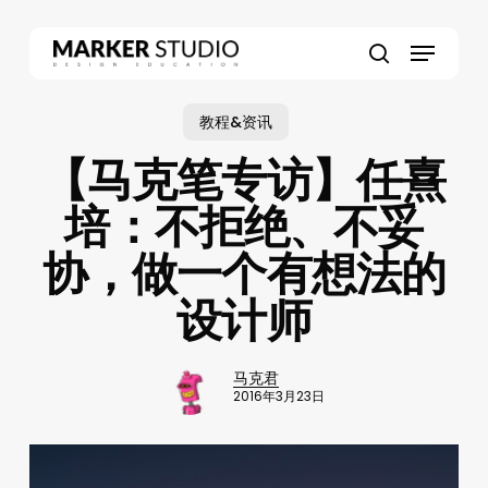
Skip
to
Menu
main
search
content
教程&资讯
【马克笔专访】任熹
培：不拒绝、不妥
协，做一个有想法的
设计师
马克君
2016年3月23日