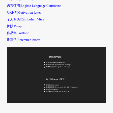
语言证明|English Language Certificate
动机信|Motivation letter
个人简历|Curriculum Vitae
护照|Passport
作品集|Portfolio
推荐信|Reference letters