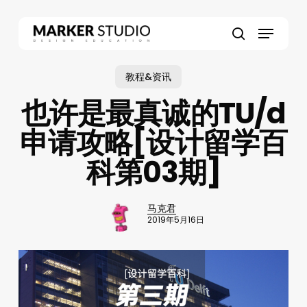
Skip
to
Menu
main
search
content
教程&资讯
也许是最真诚的TU/d
申请攻略[设计留学百
科第03期]
马克君
2019年5月16日