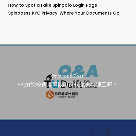
How to Spot a Fake Spinpolo Login Page
Spinbosss KYC Privacy: Where Your Documents Go
Previous Post
非211院校背景可以申请代尔夫特理工吗？