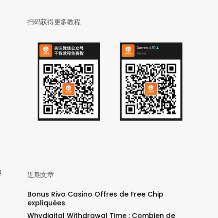
扫码获得更多教程
要
近期文章
Bonus Rivo Casino Offres de Free Chip
expliquées
Whydigital Withdrawal Time : Combien de