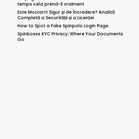
temps cela prend-il vraiment
Este Mozzartt Sigur și de Încredere? Analiză
Completă a Securității și a Licenței
How to Spot a Fake Spinpolo Login Page
Spinbosss KYC Privacy: Where Your Documents
Go