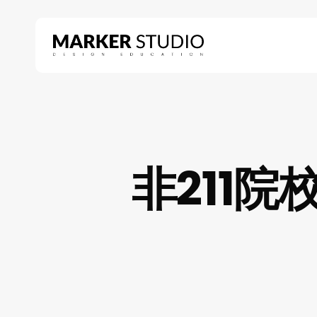
Skip
to
main
content
Hit enter to search or ESC to close
非211