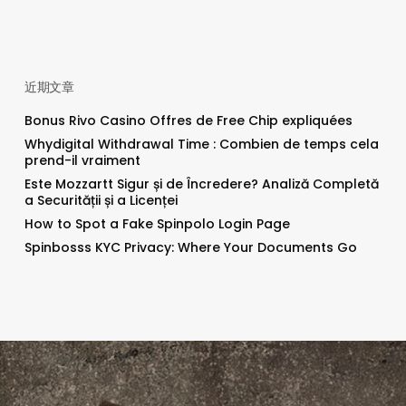
近期文章
Bonus Rivo Casino Offres de Free Chip expliquées
Whydigital Withdrawal Time : Combien de temps cela
prend-il vraiment
Este Mozzartt Sigur și de Încredere? Analiză Completă
a Securității și a Licenței
How to Spot a Fake Spinpolo Login Page
Spinbosss KYC Privacy: Where Your Documents Go