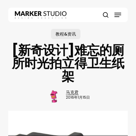
Skip
to
Menu
main
search
content
教程&资讯
[新奇设计]难忘的厕
所时光拍立得卫生纸
架
马克君
2016年1月15日