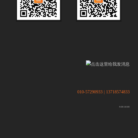
.
.
010-57290933 | 13718574833
9:00-18:00